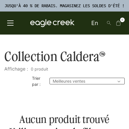
PASSER
TO
JUSQU'À 40 % DE RABAIS. MAGASINEZ LES SOLDES D'ÉTÉ !
AU
FOOTER
CONTENU
RECHERCHE
0
En
Open Main Menu
Eagle Creek Canada
Collection Caldera™
Affichage :
0 produit
Trier
par :
Aucun produit trouvé